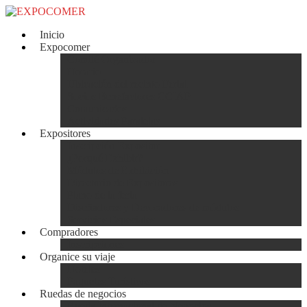
Inicio
Expocomer
Comité Organizador
Horario
Ubicación del recinto Ferial
Socios Benefactores CCIAP
Comunicados
Actividades Paralelas
Expositores
Inscripción Expositor
¿Porqué Exhibir?
Módulos de Exhibición
Directorio de Expositores
Plano de la feria
Diseñadores y Decoradores de módulos
Servicios Especiales
Compradores
Inscripciones
Organice su viaje
Hoteles
Paquetes Turísticos
Ruedas de negocios
Rueda Internacional de Negocios