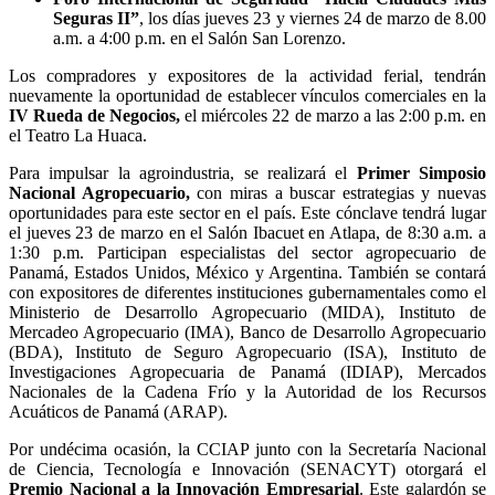
Seguras II”
, los días jueves 23 y viernes 24 de marzo de 8.00
a.m. a 4:00 p.m. en el Salón San Lorenzo.
Los compradores y expositores de la actividad ferial, tendrán
nuevamente la oportunidad de establecer vínculos comerciales en la
IV Rueda de Negocios,
el miércoles 22 de marzo a las 2:00 p.m. en
el Teatro La Huaca.
Para impulsar la agroindustria, se realizará el
Primer Simposio
Nacional Agropecuario,
con miras a buscar estrategias y nuevas
oportunidades para este sector en el país. Este cónclave tendrá lugar
el jueves 23 de marzo en el Salón Ibacuet en Atlapa, de 8:30 a.m. a
1:30 p.m. Participan especialistas del sector agropecuario de
Panamá, Estados Unidos, México y Argentina. También se contará
con expositores de diferentes instituciones gubernamentales como el
Ministerio de Desarrollo Agropecuario (MIDA), Instituto de
Mercadeo Agropecuario (IMA), Banco de Desarrollo Agropecuario
(BDA), Instituto de Seguro Agropecuario (ISA), Instituto de
Investigaciones Agropecuaria de Panamá (IDIAP), Mercados
Nacionales de la Cadena Frío y la Autoridad de los Recursos
Acuáticos de Panamá (ARAP).
Por undécima ocasión, la CCIAP junto con la Secretaría Nacional
de Ciencia, Tecnología e Innovación (SENACYT) otorgará el
Premio Nacional a la Innovación Empresarial
. Este galardón se