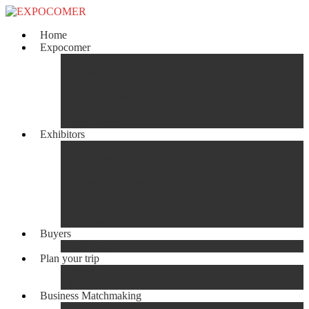
Home
Expocomer
Organizer Committee
Schedule
Venue Location
Social Benefactor CCIAP
Press Releases
Side Events
Exhibitors
Exhibitor Register
Why Exhibit?
Exhibitor´s Options
Directorio de Expositores
Floor Plans
Booths Designers
Aditional furniture and services
Buyers
Registration
Plan your trip
Hotels
Tourist Packages
Business Matchmaking
International Business Matchmaking